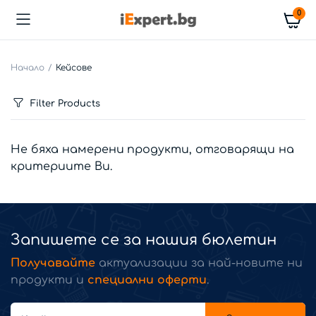
0
Начало
Кейсове
Filter Products
Не бяха намерени продукти, отговарящи на
критериите Ви.
Запишете се за нашия бюлетин
Получавайте
актуализации за най-новите ни
продукти и
специални оферти
.