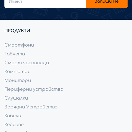
Запиши ме
ПРОДУКТИ
Смартфони
Таблети
Смарт часовници
Компютри
Монитори
Периферни устройства
Слушалки
Зарядни Устройства
Кабели
Кейсове